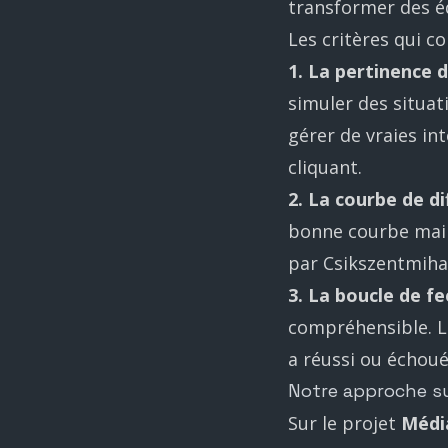
transformer des é
Les critères qui c
1. La pertinence 
simuler des situati
gérer de vraies in
cliquant.
2. La courbe de di
bonne courbe maint
par Csikszentmihal
3. La boucle de f
compréhensible. Le
a réussi ou échoué
Notre approche s
Sur le projet
Médi