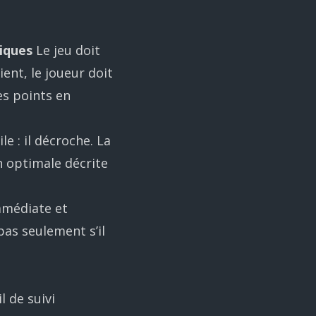
iques
Le jeu doit
ient, le joueur doit
es points en
le : il décroche. La
n optimale décrite
mmédiate et
pas seulement s’il
 de suivi