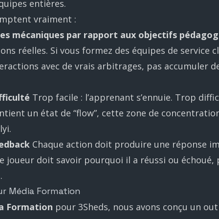
quipes entières.
omptent vraiment :
des mécaniques par rapport aux objectifs pédagog
ons réelles. Si vous formez des équipes de service cl
teractions avec de vrais arbitrages, pas accumuler d
fficulté
Trop facile : l’apprenant s’ennuie. Trop diffici
ient un état de “flow”, cette zone de concentratio
yi.
eedback
Chaque action doit produire une réponse i
 joueur doit savoir pourquoi il a réussi ou échoué, 
.
ur Média Formation
a Formation
pour 3Sheds, nous avons conçu un outil