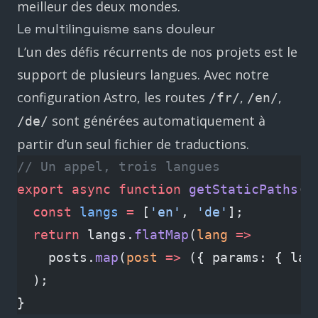
meilleur des deux mondes.
Le multilinguisme sans douleur
L’un des défis récurrents de nos projets est le
support de plusieurs langues. Avec notre
configuration Astro, les routes
,
,
/fr/
/en/
sont générées automatiquement à
/de/
partir d’un seul fichier de traductions.
// Un appel, trois langues
export
 async
 function
 getStaticPaths
()
  const
 langs
 =
 [
'en'
, 
'de'
];
  return
 langs.
flatMap
(
lang
 =>
    posts.
map
(
post
 =>
 ({ params: { lan
  );
}