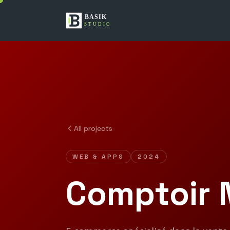
All projects
WEB & APPS
2024
Comptoir