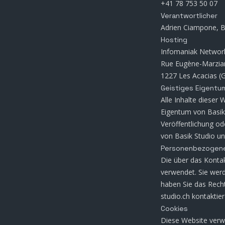
+41 78 753 50 07
Verantwortlicher
Adrien Ciampone, B
Hosting
Infomaniak Networ
Rue Eugène-Marzia
1227 Les Acacias (
Geistiges Eigentu
Alle Inhalte dieser 
Eigentum von Basik 
Veröffentlichung o
von Basik Studio un
Personenbezogen
Die über das Konta
verwendet. Sie wer
haben Sie das Recht
studio.ch kontaktier
Cookies
Diese Website verwe