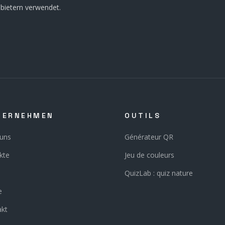
bietern verwendet.
TERNEHMEN
OUTILS
 uns
Générateur QR
kte
Jeu de couleurs
QuizLab : quiz nature
e
akt