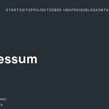
STARTSEITE
PROJEKTE
ÜBER UNS
PREISE
BLOG
KONTA
essum
weiz
ch