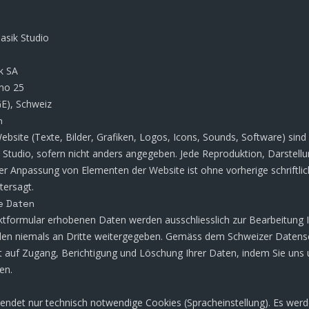
asik Studio
k SA
no 25
GE), Schweiz
m
Website (Texte, Bilder, Grafiken, Logos, Icons, Sounds, Software) sind
Studio, sofern nicht anders angegeben. Jede Reproduktion, Darstell
der Anpassung von Elementen der Website ist ohne vorherige schriftl
tersagt.
e Daten
ktformular erhobenen Daten werden ausschliesslich zur Bearbeitung I
den niemals an Dritte weitergegeben. Gemäss dem Schweizer Datens
 auf Zugang, Berichtigung und Löschung Ihrer Daten, indem Sie uns 
en.
ndet nur technisch notwendige Cookies (Spracheinstellung). Es werd