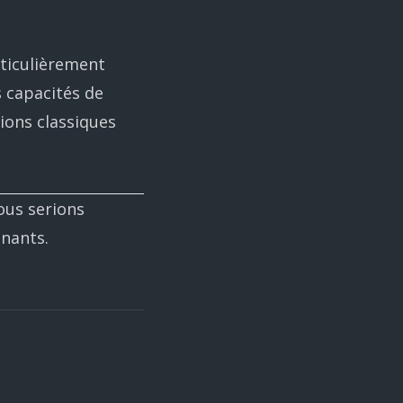
rticulièrement
 capacités de
ions classiques
ous serions
enants.