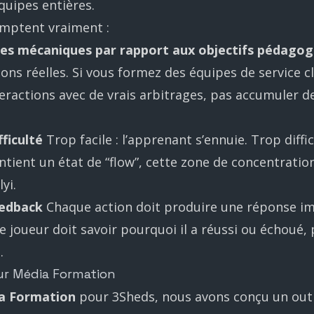
quipes entières.
omptent vraiment :
des mécaniques par rapport aux objectifs pédagog
ons réelles. Si vous formez des équipes de service cl
teractions avec de vrais arbitrages, pas accumuler d
fficulté
Trop facile : l’apprenant s’ennuie. Trop diffici
ient un état de “flow”, cette zone de concentratio
yi.
eedback
Chaque action doit produire une réponse i
 joueur doit savoir pourquoi il a réussi ou échoué, 
.
ur Média Formation
a Formation
pour 3Sheds, nous avons conçu un outil