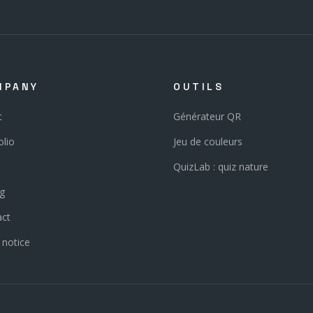
MPANY
OUTILS
t
Générateur QR
olio
Jeu de couleurs
QuizLab : quiz nature
ng
act
 notice