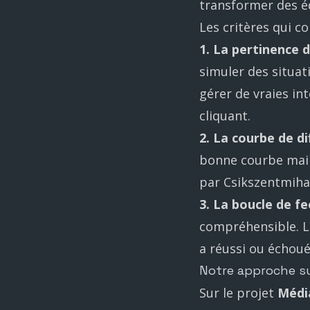
transformer des é
Les critères qui c
1. La pertinence 
simuler des situati
gérer de vraies in
cliquant.
2. La courbe de di
bonne courbe maint
par Csikszentmihal
3. La boucle de f
compréhensible. Le
a réussi ou échoué
Notre approche s
Sur le projet
Médi