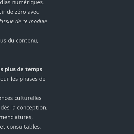
édias numériques.
tir de zéro avec
 l’issue de ce module
lus du contenu,
ois plus de temps
our les phases de
ences culturelles
 dès la conception.
omenclatures,
et consultables.