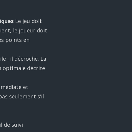
iques
Le jeu doit
ient, le joueur doit
es points en
le : il décroche. La
n optimale décrite
mmédiate et
pas seulement s’il
 de suivi