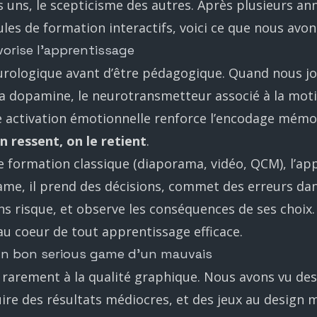
 uns, le scepticisme des autres. Après plusieurs an
es de formation interactifs, voici ce que nous avon
vorise l’apprentissage
urologique avant d’être pédagogique. Quand nous j
la dopamine, le neurotransmetteur associé à la motiv
 activation émotionnelle renforce l’encodage mémori
on ressent, on le retient
.
formation classique (diaporama, vidéo, QCM), l’app
ame, il prend des décisions, commet des erreurs da
s risque, et observe les conséquences de ses choix.
 au coeur de tout apprentissage efficace.
un bon serious game d’un mauvais
t rarement à la qualité graphique. Nous avons vu de
re des résultats médiocres, et des jeux au design 