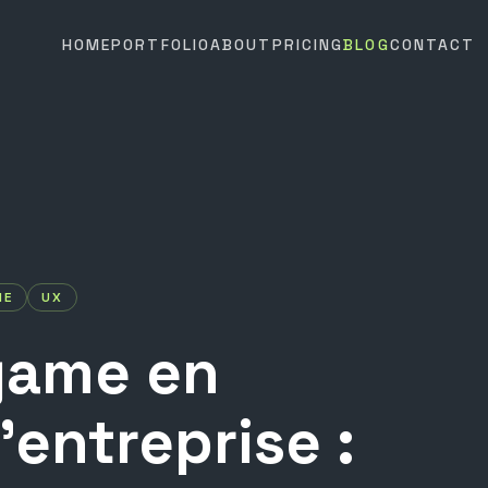
HOME
PORTFOLIO
ABOUT
PRICING
BLOG
CONTACT
IE
UX
game
en
'entreprise
: