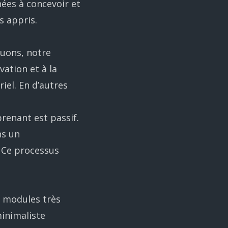
nées à concevoir et
s appris.
ouons, notre
ation et à la
el. En d’autres
renant est passif.
ns un
 Ce processus
s modules très
minimaliste